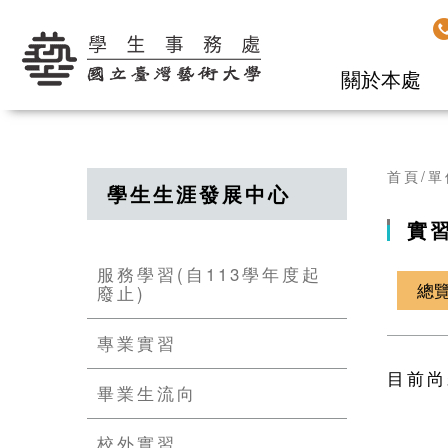
學生事務處
關於本處
首頁
單
學生生涯發展中心
實習
服務學習(自113學年度起
總
廢止)
專業實習
目前尚
畢業生流向
校外實習