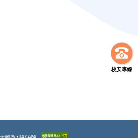
校安專線
區大觀路1段59號