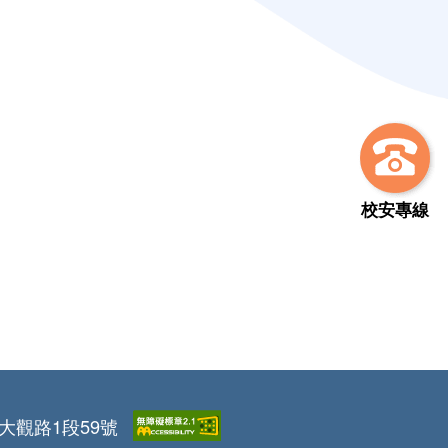
校安專線
區大觀路1段59號