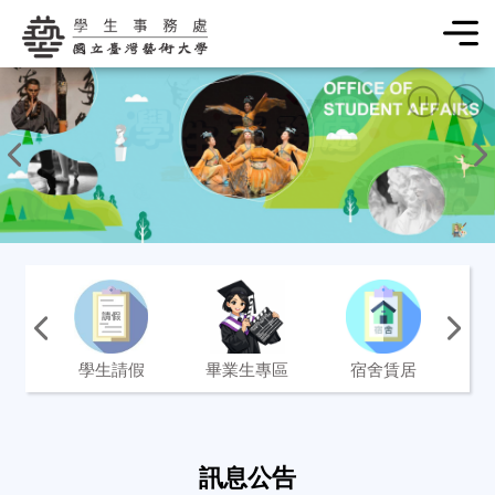
學生事務處
常用功能
學生請假
畢業生專區
宿舍賃居
訊息公告
訊息公告