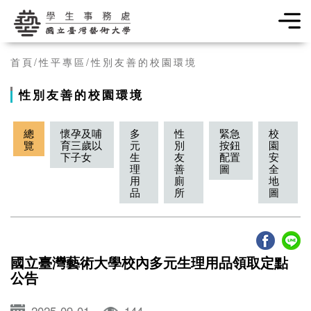
學生事務處
首頁
性平專區
性別友善的校園環境
性別友善的校園環境
總
懷孕及哺
多
性
緊急
校
覽
育三歲以
元
別
按鈕
園
下子女
生
友
配置
安
理
善
圖
全
用
廁
地
品
所
圖
國立臺灣藝術大學校內多元生理用品領取定點
公告