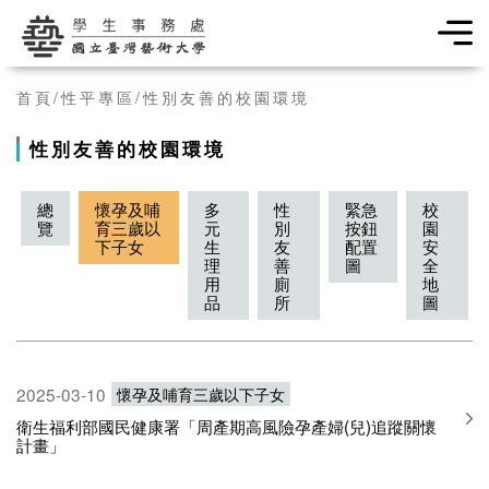
學生事務處
首頁
性平專區
性別友善的校園環境
性別友善的校園環境
總
懷孕及哺
多
性
緊急
校
覽
育三歲以
元
別
按鈕
園
下子女
生
友
配置
安
理
善
圖
全
用
廁
地
品
所
圖
2025-03-10
懷孕及哺育三歲以下子女
衛生福利部國民健康署「周產期高風險孕產婦(兒)追蹤關懷
計畫」