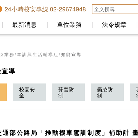
24小時校安專線 02-29674948
最新消息
單位業務
法令規章
位業務
軍訓與生活輔導組
知能宣導
能宣導
校園安
菸害防
霸凌防
全
制
制
交通部公路局「推動機車駕訓制度」補助計 