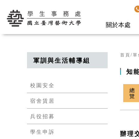
學生事務處
關於本處
首頁
單
軍訓與生活輔導組
知
校園安全
總
覽
宿舍賃居
兵役招募
學生申訴
辦理