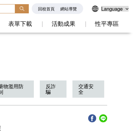
回校首頁
網站導覽
表單下載
活動成果
性平專區
藥物濫用防
反詐
交通安
制
騙
全
畫