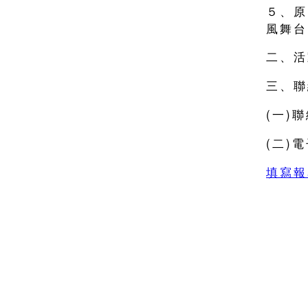
５、原
風舞台
二、活
三、聯
(一)聯
(二)電
填寫報