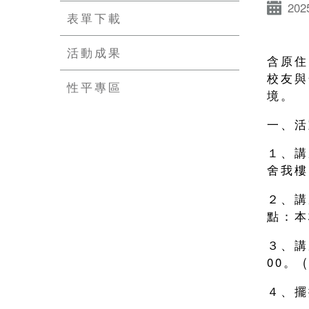
202
表單下載
活動成果
含原住
校友與
性平專區
境。
一、活
１、講
舍我樓
２、講
點：本
３、講
00。
４、擺